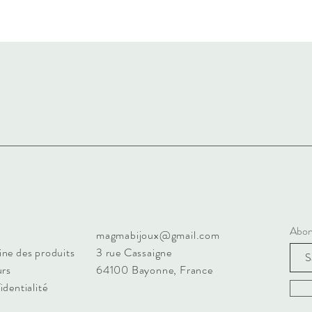
Abon
magmabijoux@gmail.com
ine des produits
3 rue Cassaigne
urs
64100 Bayonne, France
identialité