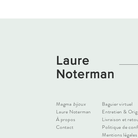
Laure
Noterman
Magma
bijoux
Baguier virtuel
Laure Noterman
Entretien & Orig
À propos
Livraison et reto
Contact
Politique de conf
Mentions légales