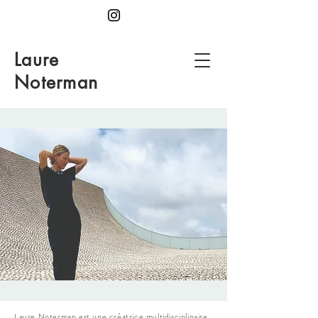
Laure
Noterman
Laure Noterman est une créatrice multidisciplinaire.