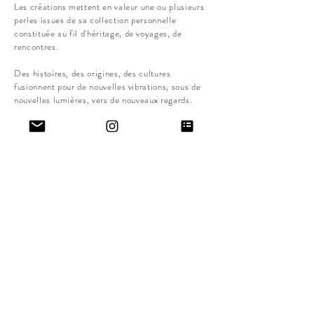
Les créations mettent en valeur une ou plusieurs
perles issues de sa collection personnelle
constituée au fil d'héritage, de voyages, de
rencontres.
Des histoires, des origines, des cultures
fusionnent pour de nouvelles vibrations, sous de
nouvelles lumières, vers de nouveaux regards.
L'asymétrie est la signature de la marque, à
l'image de la nature humaine, elle célèbre
l'émergence de l'harmonie.
Pour celle qui les créé de ses mains comme pour
ceux qui les portent.